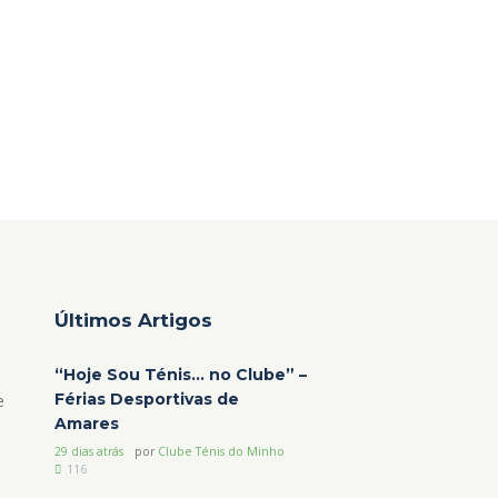
Últimos Artigos
“Hoje Sou Ténis… no Clube” –
Férias Desportivas de
e
Amares
29 dias atrás
por
Clube Ténis do Minho
116