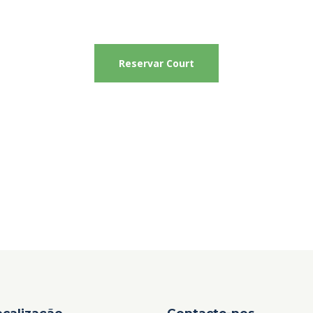
espaço de jogo e diverte-te ao alugar os nossos c
Reservar Court
ocalização
Contacte-nos