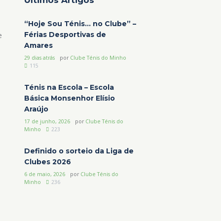
“Hoje Sou Ténis… no Clube” –
Férias Desportivas de
e
Amares
29 dias atrás
por
Clube Ténis do Minho
115
Ténis na Escola – Escola
Básica Monsenhor Elísio
Araújo
17 de junho, 2026
por
Clube Ténis do
Minho
223
Definido o sorteio da Liga de
Clubes 2026
6 de maio, 2026
por
Clube Ténis do
Minho
236