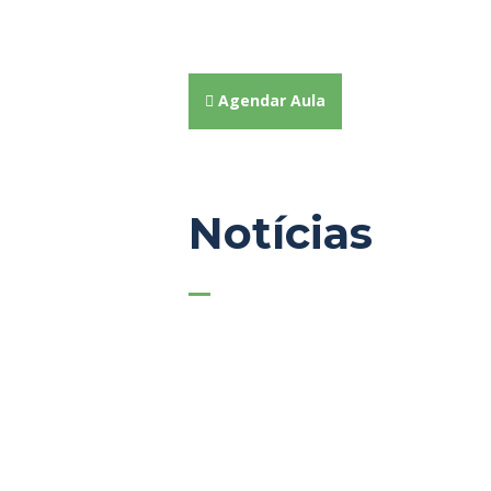
Descobre a tua paixão pelo ténis e desfru
Para todos os níveis de habilidade, agenda
Agendar Aula
Notícias