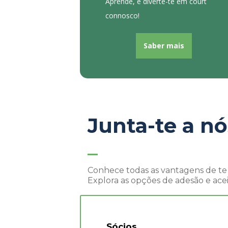
Aprende, e diverte-te em court
connosco!
Saber mais
Junta-te a nó
Conhece todas as vantagens de te
Explora as opções de adesão e acei
Sócios