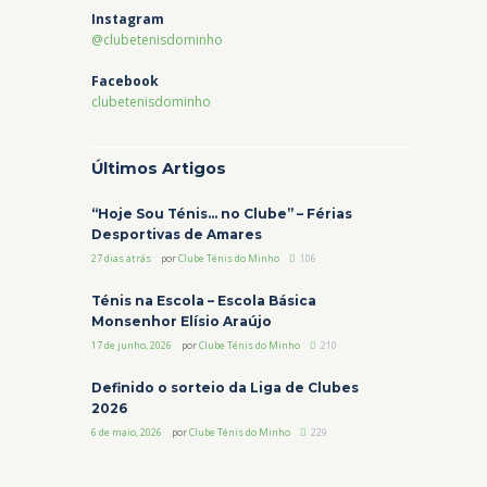
Instagram
@clubetenisdominho
Facebook
clubetenisdominho
Últimos Artigos
“Hoje Sou Ténis… no Clube” – Férias
Desportivas de Amares
27 dias atrás
por
Clube Ténis do Minho
106
Ténis na Escola – Escola Básica
Monsenhor Elísio Araújo
17 de junho, 2026
por
Clube Ténis do Minho
210
Definido o sorteio da Liga de Clubes
2026
6 de maio, 2026
por
Clube Ténis do Minho
229