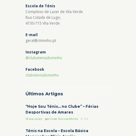
Escola de Ténis
Complexo de Lazer de Vila Verde
Rua Cidade de Lugo,
4730-715 Vila Verde
E-mail
geral@ctminho.pt
Instagram
@clubetenisdominho
Facebook
clubetenisdominho
Últimos Artigos
“Hoje Sou Ténis… no Clube” – Férias
Desportivas de Amares
29 dias atrás
por
Clube Ténis do Minho
112
Ténis na Escola – Escola Básica