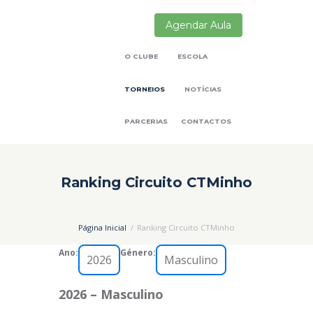
Agendar Aula
O CLUBE
ESCOLA
TORNEIOS
NOTÍCIAS
PARCERIAS
CONTACTOS
Ranking Circuito CTMinho
Página Inicial
Ranking Circuito CTMinho
Ano:
Género:
2026 – Masculino