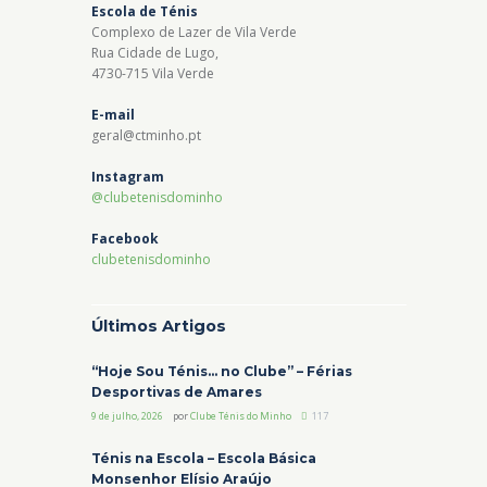
Escola de Ténis
Complexo de Lazer de Vila Verde
Rua Cidade de Lugo,
4730-715 Vila Verde
E-mail
geral@ctminho.pt
Instagram
@clubetenisdominho
Facebook
clubetenisdominho
Últimos Artigos
“Hoje Sou Ténis… no Clube” – Férias
Desportivas de Amares
9 de julho, 2026
por
Clube Ténis do Minho
117
Ténis na Escola – Escola Básica
Monsenhor Elísio Araújo