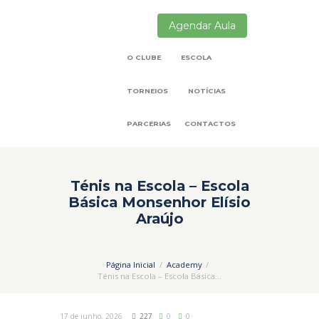
Agendar Aula
O CLUBE
ESCOLA
TORNEIOS
NOTÍCIAS
PARCERIAS
CONTACTOS
Ténis na Escola – Escola
Básica Monsenhor Elísio
Araújo
Página Inicial
Academy
Ténis na Escola – Escola Básica...
17 de junho, 2026
227
0
0