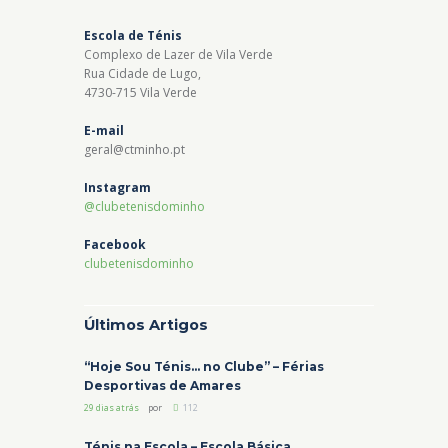
Escola de Ténis
Complexo de Lazer de Vila Verde
Rua Cidade de Lugo,
4730-715 Vila Verde
E-mail
geral@ctminho.pt
Instagram
@clubetenisdominho
Facebook
clubetenisdominho
Últimos Artigos
“Hoje Sou Ténis… no Clube” – Férias
Desportivas de Amares
29 dias atrás
por
112
Ténis na Escola – Escola Básica