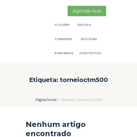
Agendar Aula
O CLUBE
ESCOLA
TORNEIOS
NOTÍCIAS
PARCERIAS
CONTACTOS
Etiqueta: torneioctm500
Página Inicial
Etiqueta: torneioctm500
Nenhum artigo
encontrado