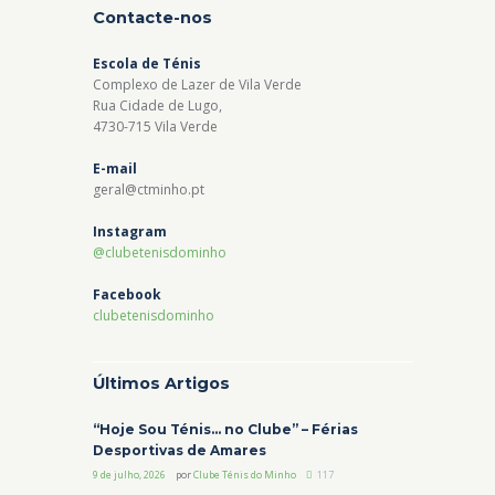
Contacte-nos
Escola de Ténis
Complexo de Lazer de Vila Verde
Rua Cidade de Lugo,
4730-715 Vila Verde
E-mail
geral@ctminho.pt
Instagram
@clubetenisdominho
Facebook
clubetenisdominho
Últimos Artigos
“Hoje Sou Ténis… no Clube” – Férias
Desportivas de Amares
9 de julho, 2026
por
Clube Ténis do Minho
117