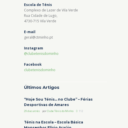
Escola de Ténis
Complexo de Lazer de Vila Verde
Rua Cidade de Lugo,
4730-715 Vila Verde
E-mail
geral@ctminho.pt
Instagram
@clubetenisdominho
Facebook
clubetenisdominho
Últimos Artigos
“Hoje Sou Ténis… no Clube” – Férias
Desportivas de Amares
29 dias atrás
por
Clube Ténis do Minho
112
Ténis na Escola – Escola Básica
Monsenhor Elísio Araújo