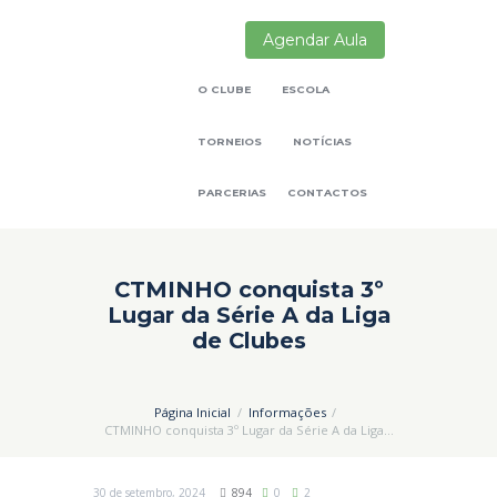
Agendar Aula
O CLUBE
ESCOLA
TORNEIOS
NOTÍCIAS
PARCERIAS
CONTACTOS
CTMINHO conquista 3º
Lugar da Série A da Liga
de Clubes
Página Inicial
Informações
CTMINHO conquista 3º Lugar da Série A da Liga...
30 de setembro, 2024
894
0
2