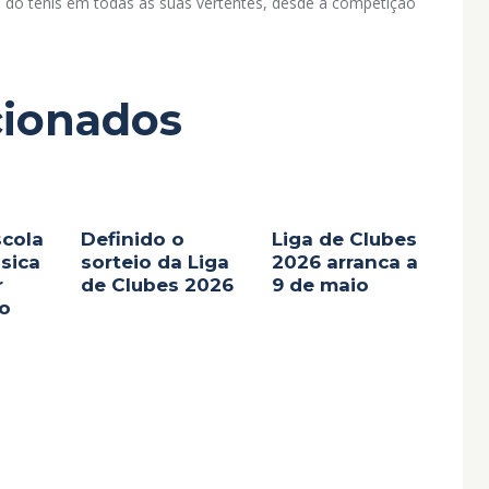
 do ténis em todas as suas vertentes, desde a competição
cionados
scola
Definido o
Liga de Clubes
ásica
sorteio da Liga
2026 arranca a
r
de Clubes 2026
9 de maio
jo