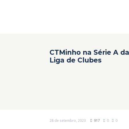
CTMinho na Série A da
Liga de Clubes
28 de setembro, 2023
917
0
0