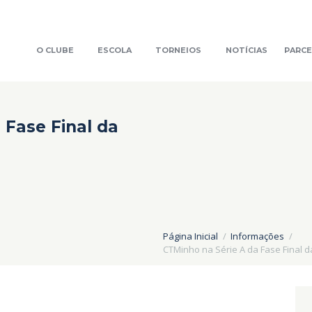
O CLUBE
ESCOLA
TORNEIOS
NOTÍCIAS
PARCE
 Fase Final da
Página Inicial
Informações
CTMinho na Série A da Fase Final d