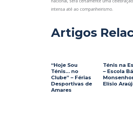
nacional, será certamente uma celebração
intensa até ao companheirismo.
Artigos Rela
“Hoje Sou
Ténis na E
Ténis… no
– Escola B
Clube” – Férias
Monsenho
Desportivas de
Elísio Araú
Amares