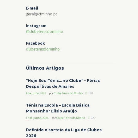
E-mail
geral@ctminho.pt
Instagram
@clubetenisdominho
Facebook
clubetenisdominho
Últimos Artigos
“Hoje Sou Ténis… no Clube” – Férias
Desportivas de Amares
9 de julho, 2026
por
Clube Ténis do Minho
120
Ténis na Escola – Escola Básica
Monsenhor Elísio Araújo
17 de junho, 2026
por
Clube Ténis do Minho
227
Definido o sorteio da Liga de Clubes
2026