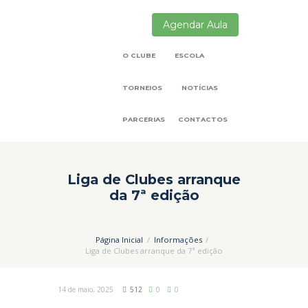
Agendar Aula
O CLUBE
ESCOLA
TORNEIOS
NOTÍCIAS
PARCERIAS
CONTACTOS
Liga de Clubes arranque
da 7ª edição
Página Inicial
Informações
Liga de Clubes arranque da 7ª edição
14 de maio, 2025
512
0
0