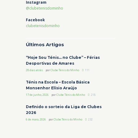
Instagram
@clubetenisdominho
Facebook
clubetenisdominho
Últimos Artigos
“Hoje Sou Ténis… no Clube” – Férias
Desportivas de Amares
28 dias atrás
por
Clube Ténis do Minho
111
Ténis na Escola – Escola Básica
Monsenhor Elísio Araújo
17 de junho, 2026
por
Clube Ténis do Minho
218
Definido o sorteio da Liga de Clubes
2026
6 de maio, 2026
por
Clube Ténis do Minho
232