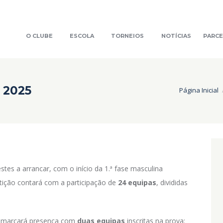
O CLUBE
ESCOLA
TORNEIOS
NOTÍCIAS
PARCE
s 2025
Página Inicial
estes a arrancar, com o início da 1.ª fase masculina
tição contará com a participação de
24 equipas
, divididas
marcará presença com
duas equipas
inscritas na prova: