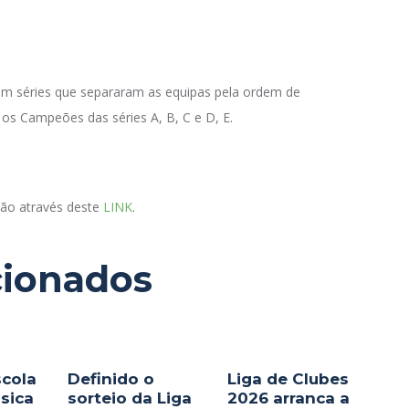
 em séries que separaram as equipas pela ordem de
 os Campeões das séries A, B, C e D, E.
ão através deste
LINK
.
cionados
scola
Definido o
Liga de Clubes
ásica
sorteio da Liga
2026 arranca a