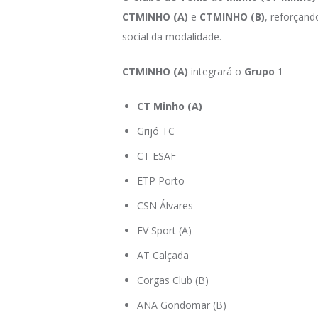
CTMINHO (A)
e
CTMINHO (B)
, reforçand
social da modalidade.
CTMINHO (A)
integrará o
Grupo
1
CT Minho (A)
Grijó TC
CT ESAF
ETP Porto
CSN Álvares
EV Sport (A)
AT Calçada
Corgas Club (B)
ANA Gondomar (B)