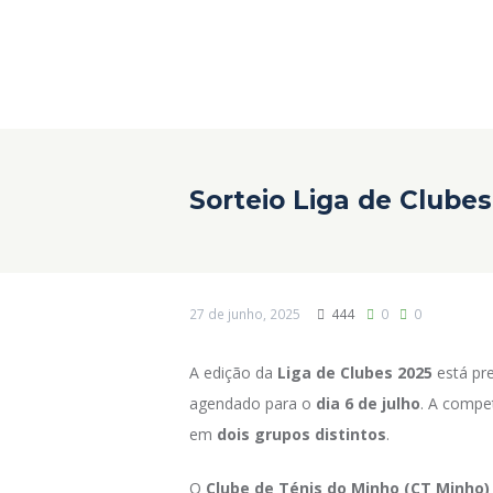
Sorteio Liga de Clube
27 de junho, 2025
444
0
0
A edição da
Liga de Clubes
2025
está pr
agendado para o
dia 6 de julho
. A compe
em
dois grupos distintos
.
O
Clube de Ténis do Minho (CT Minho)