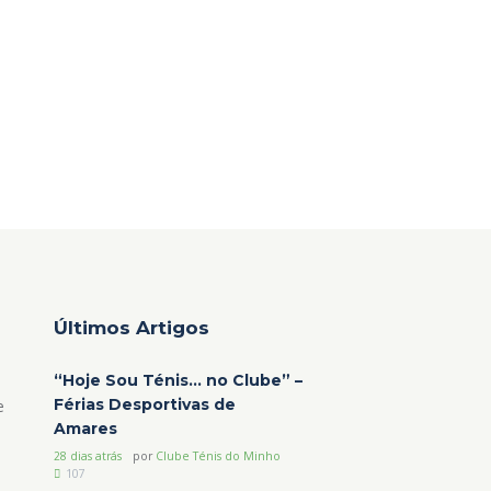
Últimos Artigos
“Hoje Sou Ténis… no Clube” –
Férias Desportivas de
e
Amares
28 dias atrás
por
Clube Ténis do Minho
107