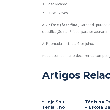
José Ricardo
Lucas Neves
A
2.ª fase (fase final)
vai ser disputada
classificação na 1ª fase, para se apurarem
A 1ª jornada inicia dia 6 de julho.
Pode acompanhar o decorrer da competiç
Artigos Rela
“Hoje Sou
Ténis na E
Ténis… no
– Escola B