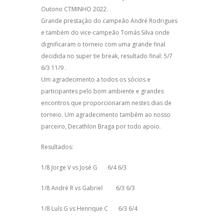
Outono CTMINHO 2022.
Grande prestação do campeão André Rodrigues
e também do vice-campeão Tomás Silva onde
dignificaram o torneio com uma grande final
decidida no super tie break, resultado final: 5/7
6/3 11/9 .
Um agradecimento a todos os sócios e
participantes pelo bom ambiente e grandes
encontros que proporcionaram nestes dias de
torneio. Um agradecimento também ao nosso
parceiro, Decathlon Braga por todo apoio.
Resultados:
1/8 Jorge V vs José G 6/4 6/3
1/8 André R vs Gabriel 6/3 6/3
1/8 Luís G vs Henrique C 6/3 6/4