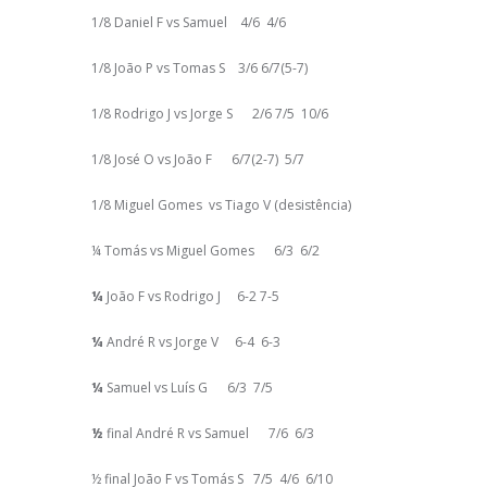
1/8 Daniel F vs Samuel 4/6 4/6
1/8 João P vs Tomas S 3/6 6/7(5-7)
1/8 Rodrigo J vs Jorge S 2/6 7/5 10/6
1/8 José O vs João F 6/7(2-7) 5/7
1/8 Miguel Gomes vs Tiago V (desistência)
¼ Tomás vs Miguel Gomes 6/3 6/2
¼
João F vs Rodrigo J 6-2 7-5
¼
André R vs Jorge V 6-4 6-3
¼
Samuel vs Luís G 6/3 7/5
½
final André R vs Samuel 7/6 6/3
½ final João F vs Tomás S 7/5 4/6 6/10