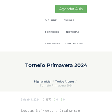
Agendar Aula
O CLUBE
ESCOLA
TORNEIOS
NOTÍCIAS
PARCERIAS
CONTACTOS
Torneio Primavera 2024
Página Inicial
Todos Artigos
Torneio Primavera 2024
3 de abril, 2024
1677
0
0
Nos dias 13 e 14 de abril, irá realizar-se o