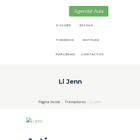
Agendar Aula
O CLUBE
ESCOLA
TORNEIOS
NOTÍCIAS
PARCERIAS
CONTACTOS
Li Jenn
Página Inicial
Treinadores
Li Jenn