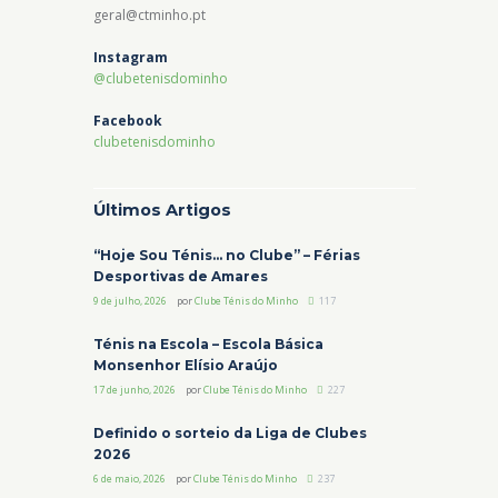
geral@ctminho.pt
Instagram
@clubetenisdominho
Facebook
clubetenisdominho
Últimos Artigos
“Hoje Sou Ténis… no Clube” – Férias
Desportivas de Amares
9 de julho, 2026
por
Clube Ténis do Minho
117
Ténis na Escola – Escola Básica
Monsenhor Elísio Araújo
17 de junho, 2026
por
Clube Ténis do Minho
227
Definido o sorteio da Liga de Clubes
2026
6 de maio, 2026
por
Clube Ténis do Minho
237